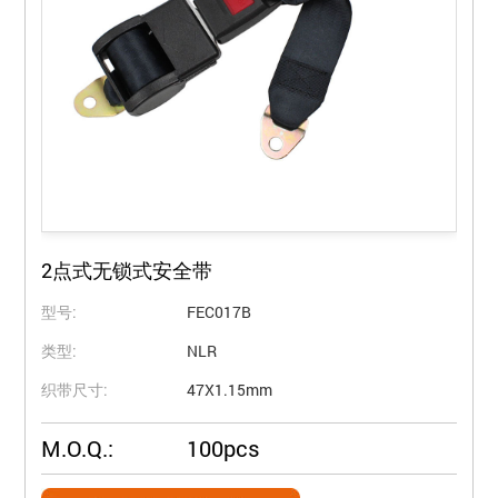
2点式无锁式安全带
型号:
FEC017B
类型:
NLR
织带尺寸:
47X1.15mm
M.O.Q.:
100pcs