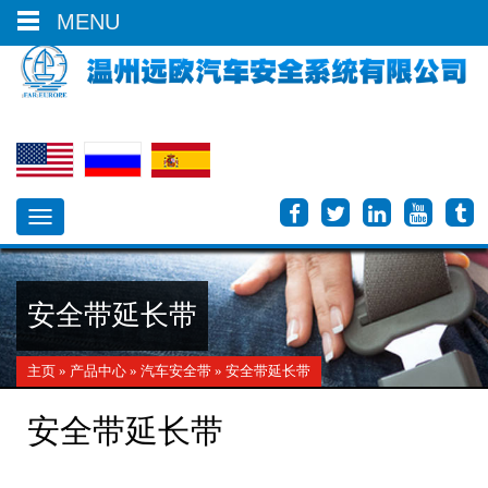
0086-577-66613700
MENU
Toggle
navigation
安全带延长带
主页
»
产品中心
»
汽车安全带
» 安全带延长带
安全带延长带