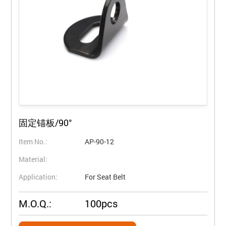
固定锚板/90°
Item No.:
AP-90-12
Material:
Application:
For Seat Belt
M.O.Q.:
100pcs