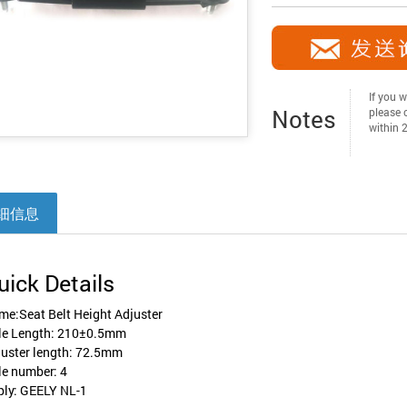
If you w
Notes
please c
within 
细信息
uick Details
e:Seat Belt Height Adjuster
le Length: 210±0.5mm
juster length: 72.5mm
le number: 4
ply: GEELY NL-1