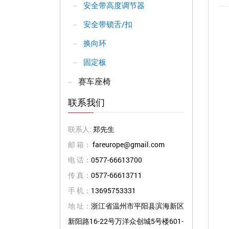
安全带高度调节器
安全带锁舌/扣
换向环
固定板
赛车座椅
联系我们
联系人:
郑先生
邮 箱：
fareurope@gmail.com
电 话：
0577-66613700
传 真：
0577-66613711
手 机：
13695753331
地 址：
浙江省温州市平阳县滨海新区
新阳路16-22号万洋众创城5号楼601-