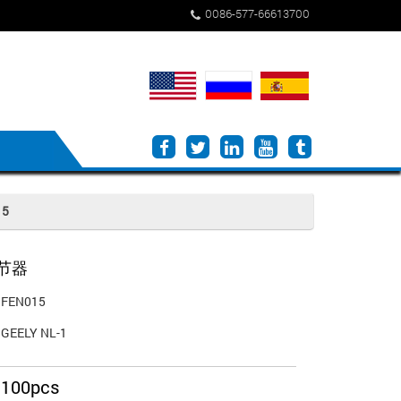
0086-577-66613700
15
节器
FEN015
GEELY NL-1
100pcs