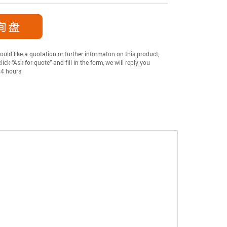
ould like a quotation or further informaton on this product,
lick “Ask for quote” and fill in the form, we will reply you
24 hours.