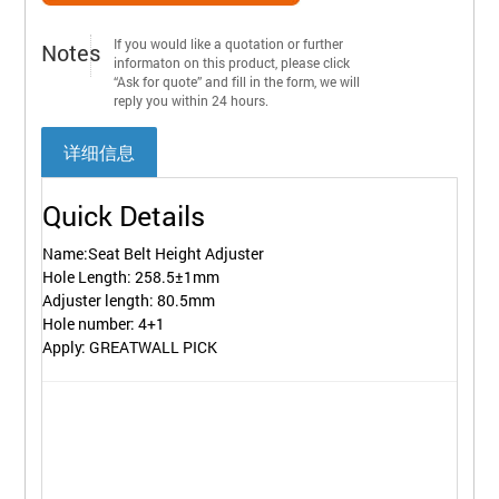
If you would like a quotation or further
Notes
informaton on this product, please click
“Ask for quote” and fill in the form, we will
reply you within 24 hours.
详细信息
Quick Details
Name:Seat Belt Height Adjuster
Hole Length: 258.5±1mm
Adjuster length: 80.5mm
Hole number: 4+1
Apply: GREATWALL PICK