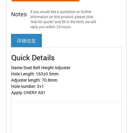
If you would like a quotation or further
Notes
informaton on this product, please click
“Ask for quote” and fill in the form, we will
reply you within 24 hours.
详细信息
Quick Details
Name:Seat Belt Height Adjuster
Hole Length: 163±0.5mm
Adjuster length: 70.8mm
Hole number: 3+1
Apply: CHERY A01