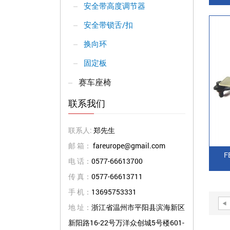
安全带高度调节器
安全带锁舌/扣
换向环
固定板
赛车座椅
联系我们
联系人:
郑先生
邮 箱：
fareurope@gmail.com
F
电 话：
0577-66613700
传 真：
0577-66613711
手 机：
13695753331
地 址：
浙江省温州市平阳县滨海新区
新阳路16-22号万洋众创城5号楼601-