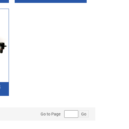
器
Go to Page