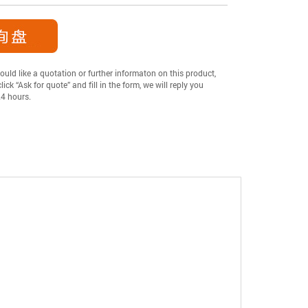
ould like a quotation or further informaton on this product,
lick “Ask for quote” and fill in the form, we will reply you
24 hours.