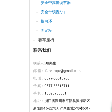
安全带高度调节器
安全带锁舌/扣
换向环
固定板
赛车座椅
联系我们
联系人:
郑先生
邮 箱：
fareurope@gmail.com
电 话：
0577-66613700
传 真：
0577-66613711
手 机：
13695753331
地 址：
浙江省温州市平阳县滨海新区
新阳路16-22号万洋众创城5号楼601-