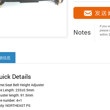
If you w
Notes
please c
within 
细信息
uick Details
e:Seat Belt Height Adjuster
le Length: 233±0.5mm
juster length: 91.5mm
le number: 4+1
ply: NORTHEAST PS