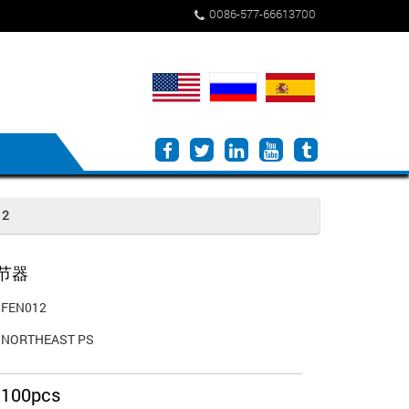
0086-577-66613700
12
节器
FEN012
NORTHEAST PS
100pcs